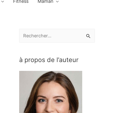
Fitness
Maman
R
e
c
à propos de l’auteur
h
e
r
c
h
e