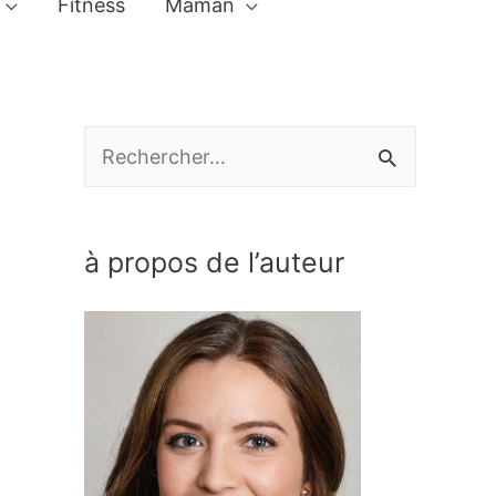
Fitness
Maman
R
e
c
à propos de l’auteur
h
e
r
c
h
e