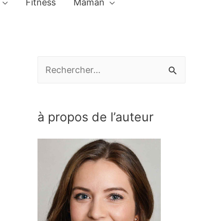
Fitness
Maman
R
e
c
à propos de l’auteur
h
e
r
c
h
e