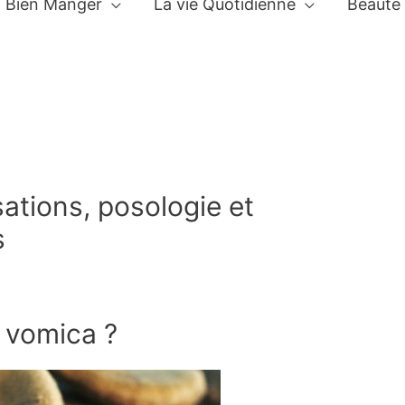
Bien Manger
La vie Quotidienne
Beauté
sations, posologie et
s
 vomica ?