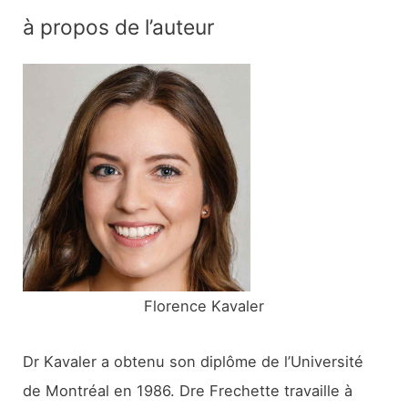
c
à propos de l’auteur
h
e
r
c
h
e
r
:
Florence Kavaler
Dr Kavaler a obtenu son diplôme de l’Université
de Montréal en 1986. Dre Frechette travaille à