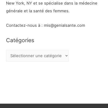
New York, NY et se spécialise dans la médecine
générale et la santé des femmes.
Contactez-nous à : mis@genialsante.com
Catégories
C
a
t
é
g
o
r
i