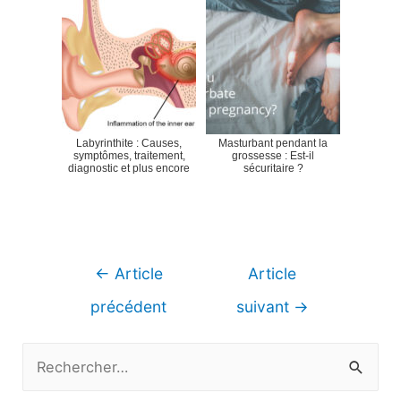
Labyrinthite : Causes,
Masturbant pendant la
symptômes, traitement,
grossesse : Est-il
diagnostic et plus encore
sécuritaire ?
Navigation
←
Article
Article
de
précédent
suivant
→
l’article
R
e