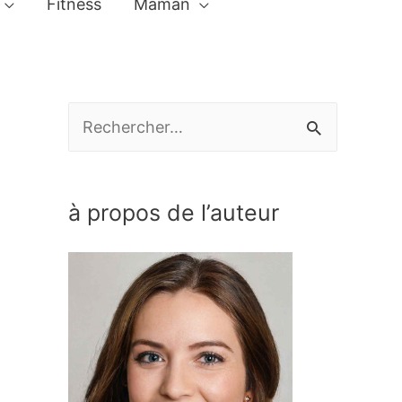
Fitness
Maman
R
e
c
à propos de l’auteur
h
e
r
c
h
e