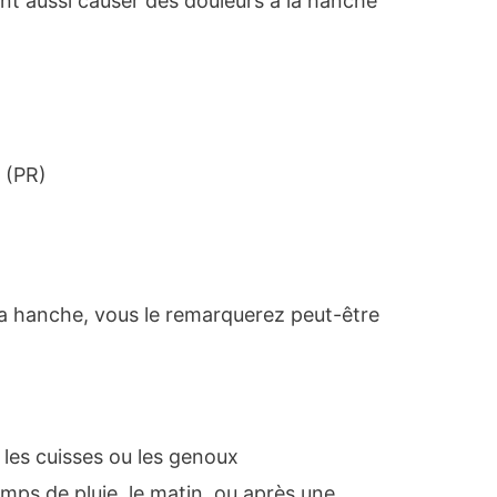
ent aussi causer des douleurs à la hanche
 (PR)
 la hanche, vous le remarquerez peut-être
 les cuisses ou les genoux
mps de pluie, le matin, ou après une