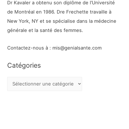
Dr Kavaler a obtenu son diplôme de l’Université
de Montréal en 1986. Dre Frechette travaille à
New York, NY et se spécialise dans la médecine
générale et la santé des femmes.
Contactez-nous à : mis@genialsante.com
Catégories
C
a
t
é
g
o