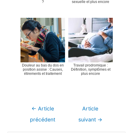
?
sexuelle et plus encore
Douleur au bas du dos en
Travail prodromique :
position assise : Causes,
Définition, symptômes et
étirements et traitement
plus encore
Navigation
←
Article
Article
de
précédent
suivant
→
l’article