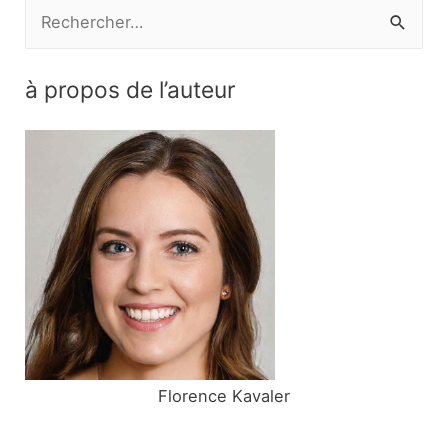
R
e
c
à propos de l’auteur
h
e
r
c
h
e
r
:
Florence Kavaler