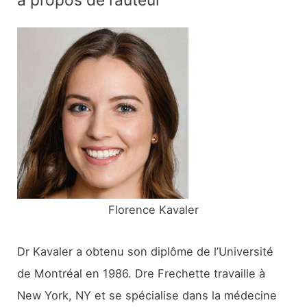
à propos de l’auteur
h
e
r
c
h
e
r
:
Florence Kavaler
Dr Kavaler a obtenu son diplôme de l’Université
de Montréal en 1986. Dre Frechette travaille à
New York, NY et se spécialise dans la médecine