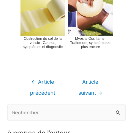
Obstruction du col de la
Myosite Ossifiante :
vessie : Causes,
Traitement, symptômes et
symptômes et diagnostic
plus encore
Navigation
←
Article
Article
de
précédent
suivant
→
l’article
R
e
c