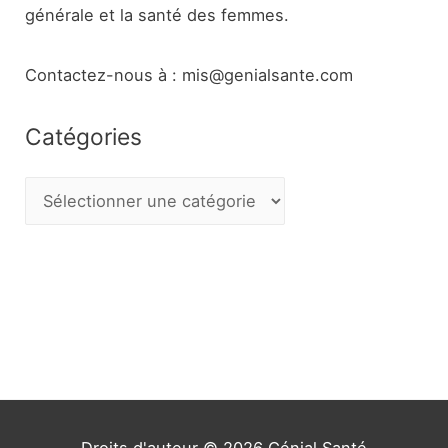
générale et la santé des femmes.
Contactez-nous à : mis@genialsante.com
Catégories
C
a
t
é
g
o
r
i
e