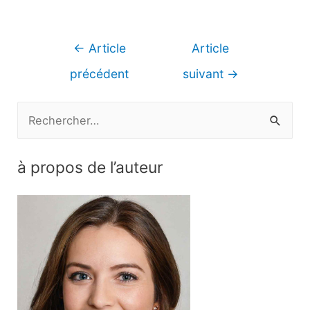
Navigation
←
Article
Article
de
précédent
suivant
→
l’article
R
e
c
à propos de l’auteur
h
e
r
c
h
e