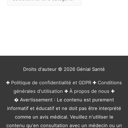
a
t
é
g
o
r
i
e
Droits d'auteur © 2026
Génial Santé
s
✚
Politique de confidentialité et GDPR
✚
Conditions
générales d'utilisation
✚
À propos de nous
✚
� Avertissement : Le contenu est purement
informatif et éducatif et ne doit pas être interprété
comme un avis médical. Veuillez n'utiliser le
contenu qu'en consultation avec un médecin ou un