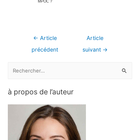
MPOC ?
Navigation
←
Article
Article
de
précédent
suivant
→
l’article
R
e
c
à propos de l’auteur
h
e
r
c
h