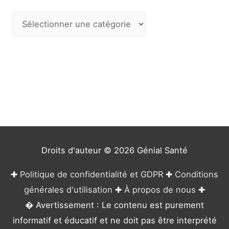
C
a
t
é
g
o
r
i
e
Droits d'auteur © 2026
Génial Santé
s
✚
Politique de confidentialité et GDPR
✚
Conditions
générales d'utilisation
✚
À propos de nous
✚
� Avertissement : Le contenu est purement
informatif et éducatif et ne doit pas être interprété