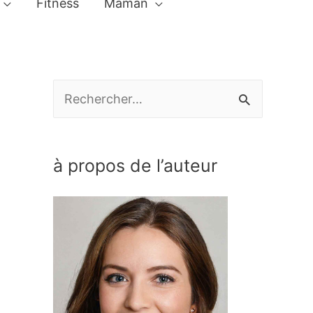
Fitness
Maman
R
e
c
à propos de l’auteur
h
e
r
c
h
e