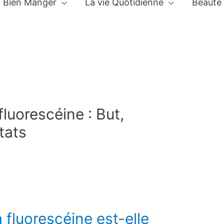
Bien Manger
La vie Quotidienne
Beauté
fluorescéine : But,
tats
a fluorescéine est-elle