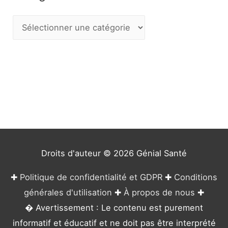
C
a
t
é
g
o
r
i
e
Droits d'auteur © 2026
Génial Santé
s
✚
Politique de confidentialité et GDPR
✚
Conditions
générales d'utilisation
✚
À propos de nous
✚
� Avertissement : Le contenu est purement
informatif et éducatif et ne doit pas être interprété