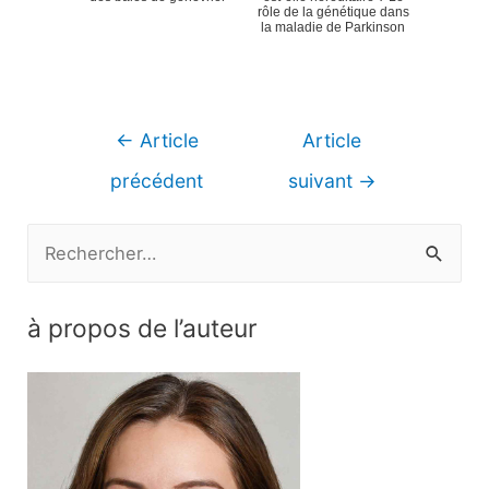
rôle de la génétique dans
la maladie de Parkinson
Navigation
←
Article
Article
de
précédent
suivant
→
l’article
R
e
c
à propos de l’auteur
h
e
r
c
h