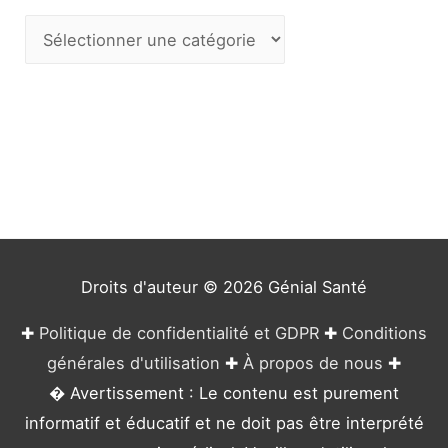
C
a
t
é
g
o
r
i
e
Droits d'auteur © 2026
Génial Santé
s
✚
Politique de confidentialité et GDPR
✚
Conditions
générales d'utilisation
✚
À propos de nous
✚
� Avertissement : Le contenu est purement
informatif et éducatif et ne doit pas être interprété