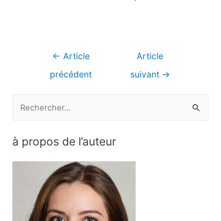
Navigation
←
Article
Article
de
précédent
suivant
→
l’article
R
e
c
à propos de l’auteur
h
e
r
c
h