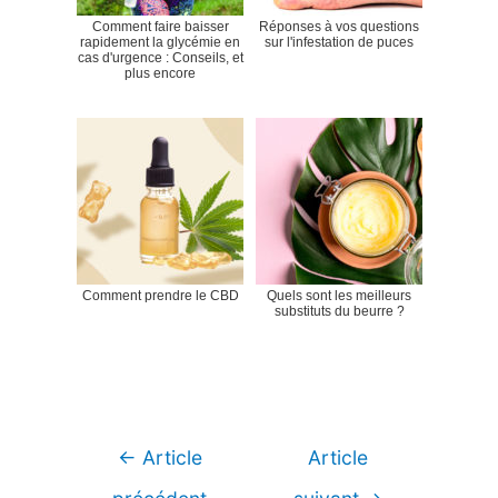
Comment faire baisser
Réponses à vos questions
rapidement la glycémie en
sur l'infestation de puces
cas d'urgence : Conseils, et
plus encore
Comment prendre le CBD
Quels sont les meilleurs
substituts du beurre ?
Navigation
←
Article
Article
de