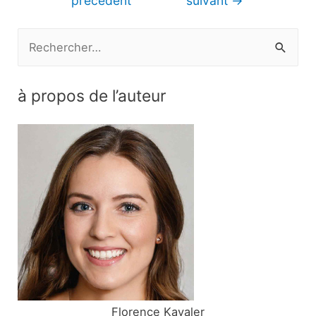
précédent
suivant
→
l’article
R
e
c
à propos de l’auteur
h
e
r
c
h
e
r
:
Florence Kavaler