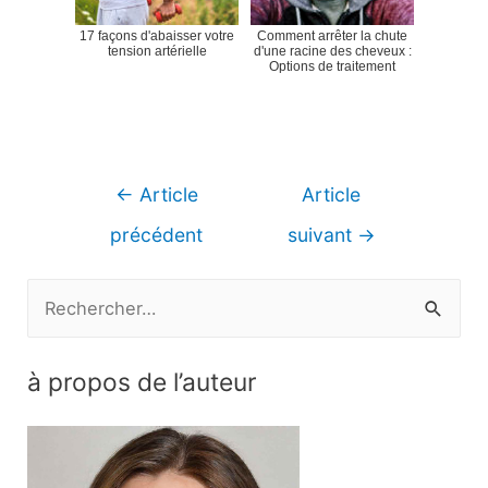
17 façons d'abaisser votre
Comment arrêter la chute
tension artérielle
d'une racine des cheveux :
Options de traitement
Navigation
←
Article
Article
de
précédent
suivant
→
l’article
R
e
c
à propos de l’auteur
h
e
r