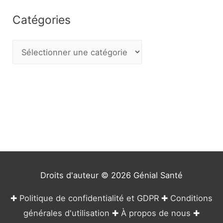
Catégories
C
a
t
é
g
o
r
i
e
Droits d'auteur © 2026
Génial Santé
s
✚
Politique de confidentialité et GDPR
✚
Conditions
générales d'utilisation
✚
À propos de nous
✚