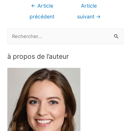
Navigation
←
Article
Article
de
précédent
suivant
→
l’article
R
e
c
à propos de l’auteur
h
e
r
c
h
e
r