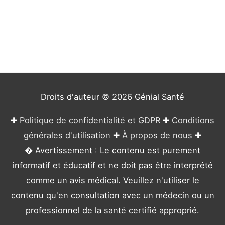
t
é
g
o
r
i
e
Droits d'auteur © 2026
Génial Santé
s
✚
Politique de confidentialité et GDPR
✚
Conditions
générales d'utilisation
✚
À propos de nous
✚
� Avertissement : Le contenu est purement
informatif et éducatif et ne doit pas être interprété
comme un avis médical. Veuillez n'utiliser le
contenu qu'en consultation avec un médecin ou un
professionnel de la santé certifié approprié.