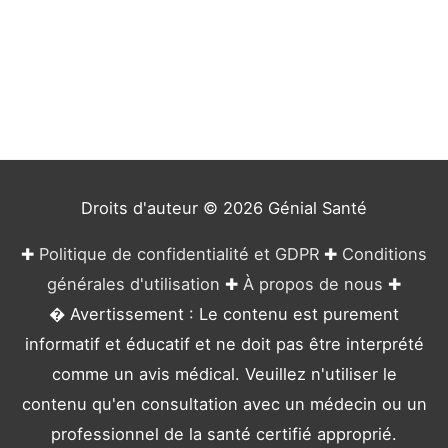
t
é
g
o
r
i
e
Droits d'auteur © 2026
Génial Santé
s
✚
Politique de confidentialité et GDPR
✚
Conditions
générales d'utilisation
✚
À propos de nous
✚
� Avertissement : Le contenu est purement
informatif et éducatif et ne doit pas être interprété
comme un avis médical. Veuillez n'utiliser le
contenu qu'en consultation avec un médecin ou un
professionnel de la santé certifié approprié.