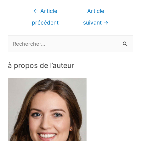
Navigation
←
Article
Article
de
précédent
suivant
→
l’article
R
e
c
à propos de l’auteur
h
e
r
c
h
e
r