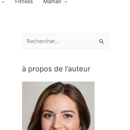
Fitness
Maman
R
e
c
à propos de l’auteur
h
e
r
c
h
e