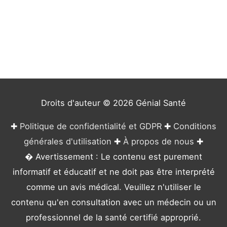
t
é
g
o
r
i
e
Droits d'auteur © 2026
Génial Santé
s
✚
Politique de confidentialité et GDPR
✚
Conditions
générales d'utilisation
✚
À propos de nous
✚
� Avertissement : Le contenu est purement
informatif et éducatif et ne doit pas être interprété
comme un avis médical. Veuillez n'utiliser le
contenu qu'en consultation avec un médecin ou un
professionnel de la santé certifié approprié.