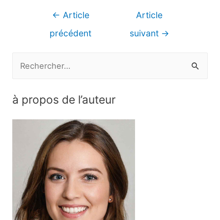
Navigation
←
Article
Article
de
précédent
suivant
→
l’article
R
e
c
à propos de l’auteur
h
e
r
c
h
e
r