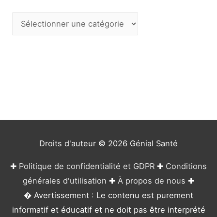
C
a
t
é
g
o
r
i
e
Droits d'auteur © 2026
Génial Santé
s
✚
Politique de confidentialité et GDPR
✚
Conditions
générales d'utilisation
✚
À propos de nous
✚
� Avertissement : Le contenu est purement
informatif et éducatif et ne doit pas être interprété