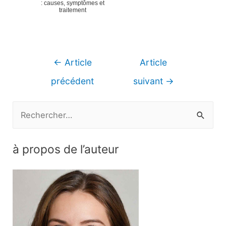
: causes, symptômes et
traitement
Navigation
←
Article
Article
de
précédent
suivant
→
l’article
R
e
c
à propos de l’auteur
h
e
r
c
h