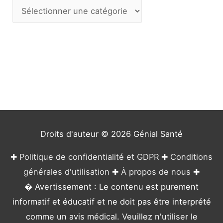
C
a
t
é
g
o
r
i
e
Droits d'auteur © 2026
Génial Santé
s
✚
Politique de confidentialité et GDPR
✚
Conditions
générales d'utilisation
✚
À propos de nous
✚
� Avertissement : Le contenu est purement
informatif et éducatif et ne doit pas être interprété
comme un avis médical. Veuillez n'utiliser le