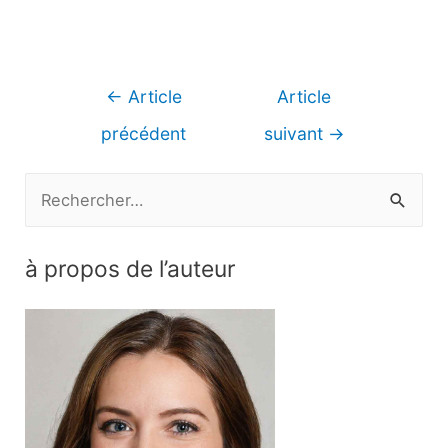
Navigation
←
Article
Article
de
précédent
suivant
→
l’article
R
e
c
à propos de l’auteur
h
e
r
c
h
e