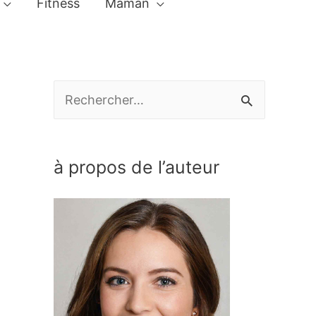
Fitness
Maman
R
e
c
à propos de l’auteur
h
e
r
c
h
e