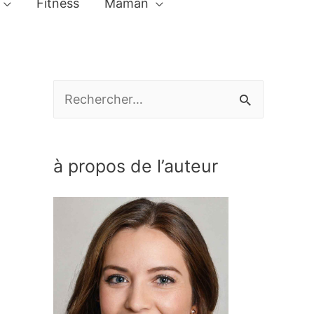
Fitness
Maman
R
e
c
à propos de l’auteur
h
e
r
c
h
e