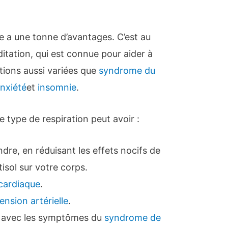
e a une tonne d’avantages. C’est au
ditation, qui est connue pour aider à
ions aussi variées que
syndrome du
anxiété
et
insomnie
.
e type de respiration peut avoir :
ndre, en réduisant les effets nocifs de
isol sur votre corps.
cardiaque
.
ension artérielle
.
r avec les symptômes du
syndrome de