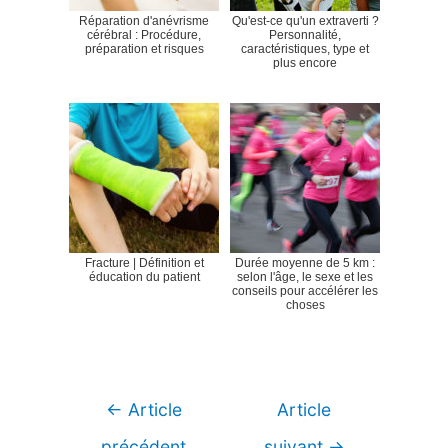
Réparation d'anévrisme
Qu'est-ce qu'un extraverti ?
cérébral : Procédure,
Personnalité,
préparation et risques
caractéristiques, type et
plus encore
Fracture | Définition et
Durée moyenne de 5 km :
éducation du patient
selon l'âge, le sexe et les
conseils pour accélérer les
choses
Navigation
←
Article
Article
de
précédent
suivant
→