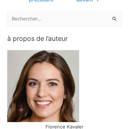
l’article
R
e
c
à propos de l’auteur
h
e
r
c
h
e
r
:
Florence Kavaler