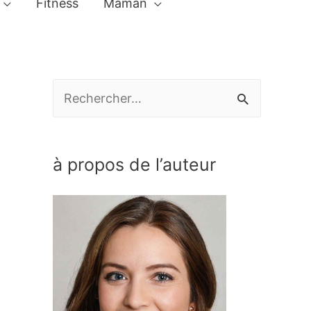
Fitness
Maman
R
e
c
à propos de l’auteur
h
e
r
c
h
e