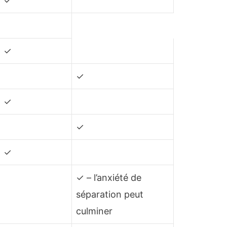
✓
✓
✓
✓
✓
✓
✓ – l’anxiété de
séparation peut
culminer