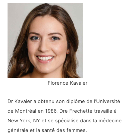
e
r
c
h
e
r
:
Florence Kavaler
Dr Kavaler a obtenu son diplôme de l’Université
de Montréal en 1986. Dre Frechette travaille à
New York, NY et se spécialise dans la médecine
générale et la santé des femmes.