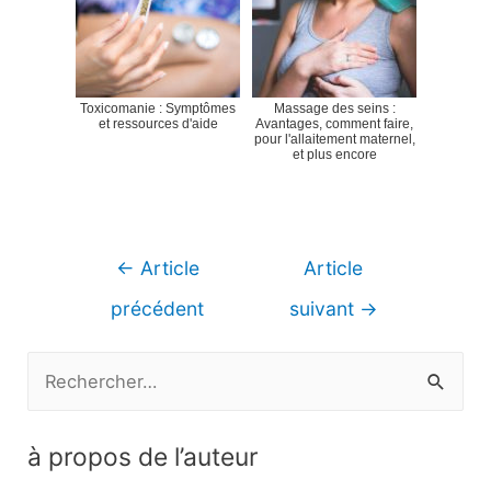
Toxicomanie : Symptômes
Massage des seins :
et ressources d'aide
Avantages, comment faire,
pour l'allaitement maternel,
et plus encore
Navigation
←
Article
Article
de
précédent
suivant
→
l’article
R
e
c
à propos de l’auteur
h