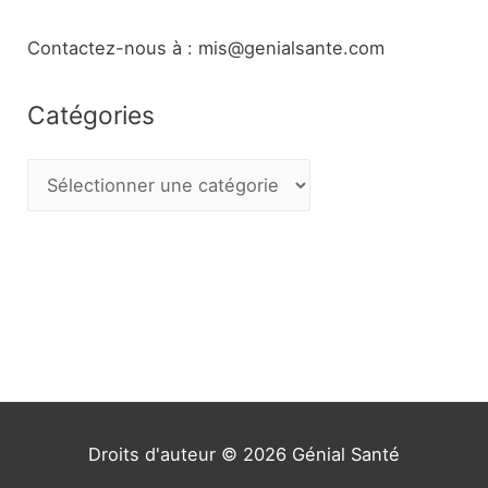
Contactez-nous à : mis@genialsante.com
Catégories
C
a
t
é
g
o
r
i
e
Droits d'auteur © 2026
Génial Santé