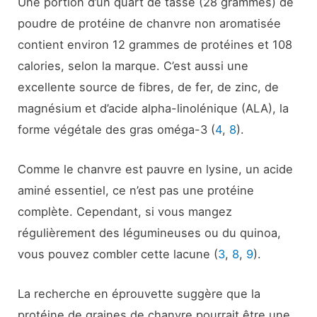
Une portion d’un quart de tasse (28 grammes) de
poudre de protéine de chanvre non aromatisée
contient environ 12 grammes de protéines et 108
calories, selon la marque. C’est aussi une
excellente source de fibres, de fer, de zinc, de
magnésium et d’acide alpha-linolénique (ALA), la
forme végétale des gras oméga-3 (
4
,
8
).
Comme le chanvre est pauvre en lysine, un acide
aminé essentiel, ce n’est pas une protéine
complète. Cependant, si vous mangez
régulièrement des légumineuses ou du quinoa,
vous pouvez combler cette lacune (
3
,
8
,
9
).
La recherche en éprouvette suggère que la
protéine de graines de chanvre pourrait être une