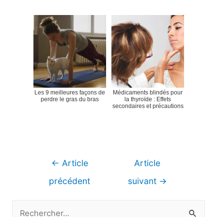
Les 9 meilleures façons de
Médicaments blindés pour
perdre le gras du bras
la thyroïde : Effets
secondaires et précautions
Navigation
←
Article
Article
de
précédent
suivant
→
l’article
R