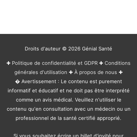
g
o
r
i
e
Droits d'auteur © 2026
Génial Santé
s
✚
Politique de confidentialité et GDPR
✚
Conditions
générales d'utilisation
✚
À propos de nous
✚
� Avertissement : Le contenu est purement
informatif et éducatif et ne doit pas être interprété
comme un avis médical. Veuillez n'utiliser le
contenu qu'en consultation avec un médecin ou un
professionnel de la santé certifié approprié.
Si vous souhaitez écrire un billet d'invité pour