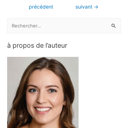
de
précédent
suivant
→
l’article
R
e
c
à propos de l’auteur
h
e
r
c
h
e
r
: