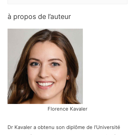
e
c
à propos de l’auteur
h
e
r
c
h
e
r
:
Florence Kavaler
Dr Kavaler a obtenu son diplôme de l’Université