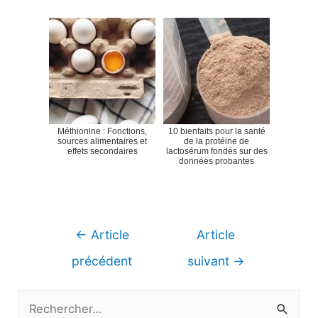
Méthionine : Fonctions,
10 bienfaits pour la santé
sources alimentaires et
de la protéine de
effets secondaires
lactosérum fondés sur des
données probantes
Navigation
←
Article
Article
de
précédent
suivant
→
l’article
R