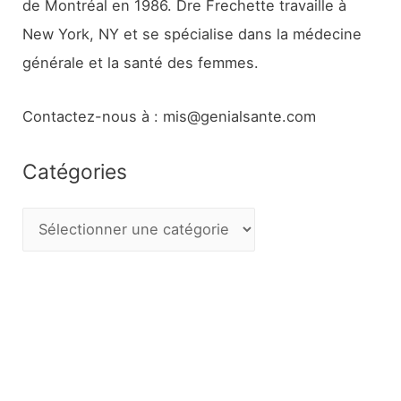
de Montréal en 1986. Dre Frechette travaille à
New York, NY et se spécialise dans la médecine
générale et la santé des femmes.
Contactez-nous à : mis@genialsante.com
Catégories
C
a
t
é
g
o
r