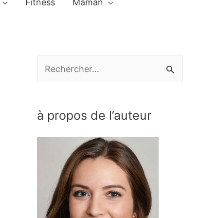
Fitness
Maman
R
e
c
à propos de l’auteur
h
e
r
c
h
e