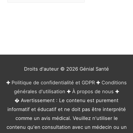
a
t
é
g
o
r
i
e
Droits d'auteur © 2026
Génial Santé
s
✚
Politique de confidentialité et GDPR
✚
Conditions
générales d'utilisation
✚
À propos de nous
✚
� Avertissement : Le contenu est purement
informatif et éducatif et ne doit pas être interprété
comme un avis médical. Veuillez n'utiliser le
contenu qu'en consultation avec un médecin ou un