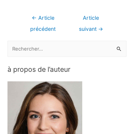
Navigation
←
Article
Article
de
précédent
suivant
→
l’article
R
e
c
à propos de l’auteur
h
e
r
c
h
e
r