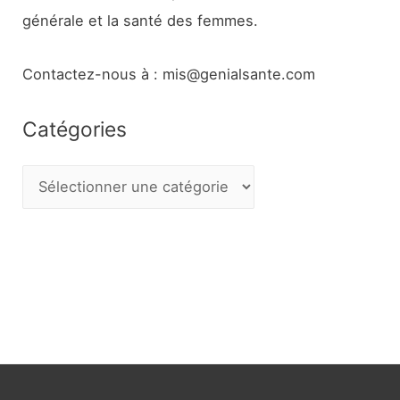
générale et la santé des femmes.
Contactez-nous à : mis@genialsante.com
Catégories
C
a
t
é
g
o
r
i