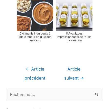
6 Aliments indulgents à
8 Avantages
faible teneur en glucides
impressionnants de l'huile
amicaux
de saumon
Navigation
←
Article
Article
de
précédent
suivant
→
l’article
R
e
c