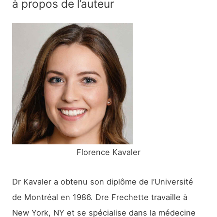
à propos de l’auteur
h
e
r
c
h
e
r
:
Florence Kavaler
Dr Kavaler a obtenu son diplôme de l’Université
de Montréal en 1986. Dre Frechette travaille à
New York, NY et se spécialise dans la médecine