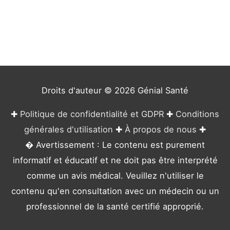
é
g
o
r
i
e
Droits d'auteur © 2026
Génial Santé
s
✚
Politique de confidentialité et GDPR
✚
Conditions
générales d'utilisation
✚
À propos de nous
✚
� Avertissement : Le contenu est purement
informatif et éducatif et ne doit pas être interprété
comme un avis médical. Veuillez n'utiliser le
contenu qu'en consultation avec un médecin ou un
professionnel de la santé certifié approprié.