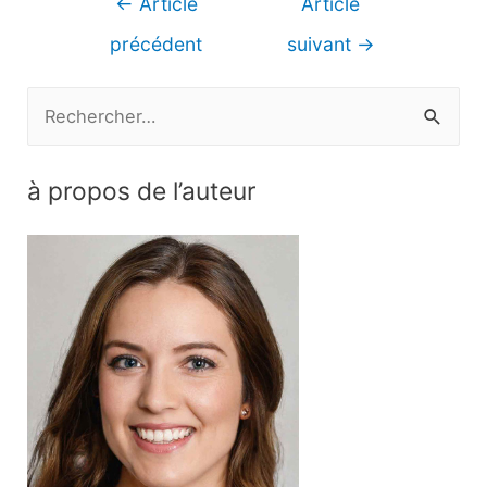
←
Article
Article
de
précédent
suivant
→
l’article
R
e
c
à propos de l’auteur
h
e
r
c
h
e
r
: