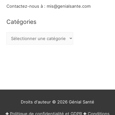
Contactez-nous à : mis@genialsante.com
Catégories
C
a
t
é
g
o
r
i
e
Droits d'auteur © 2026
Génial Santé
s
✚
Politique de confidentialité et GDPR
✚
Conditions