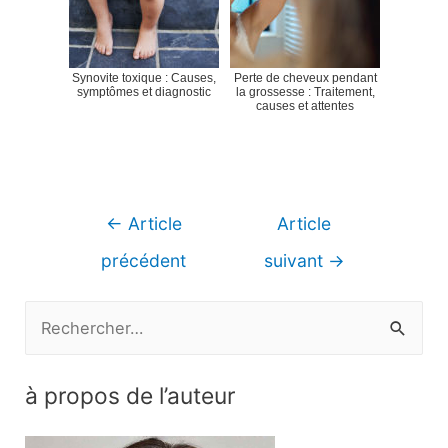
Synovite toxique : Causes,
Perte de cheveux pendant
symptômes et diagnostic
la grossesse : Traitement,
causes et attentes
Navigation
←
Article
Article
de
précédent
suivant
→
l’article
R
e
c
à propos de l’auteur
h
e