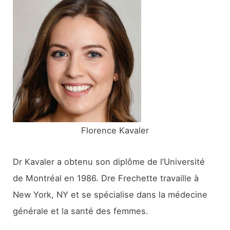
r
c
h
e
r
:
Florence Kavaler
Dr Kavaler a obtenu son diplôme de l’Université
de Montréal en 1986. Dre Frechette travaille à
New York, NY et se spécialise dans la médecine
générale et la santé des femmes.