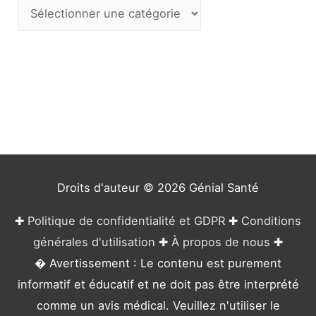
C
a
t
é
g
o
r
i
e
Droits d'auteur © 2026
Génial Santé
s
✚
Politique de confidentialité et GDPR
✚
Conditions
générales d'utilisation
✚
À propos de nous
✚
� Avertissement : Le contenu est purement
informatif et éducatif et ne doit pas être interprété
comme un avis médical. Veuillez n'utiliser le