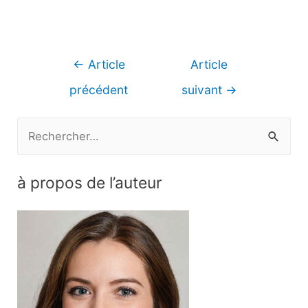
Navigation
←
Article
Article
de
précédent
suivant
→
l’article
R
e
c
à propos de l’auteur
h
e
r
c
h
e