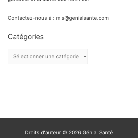
Contactez-nous à : mis@genialsante.com
Catégories
C
a
t
é
g
o
r
i
e
Droits d'auteur © 2026
Génial Santé