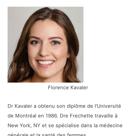
e
r
c
h
e
r
:
Florence Kavaler
Dr Kavaler a obtenu son diplôme de l’Université
de Montréal en 1986. Dre Frechette travaille à
New York, NY et se spécialise dans la médecine
générale et la santé des femmes.