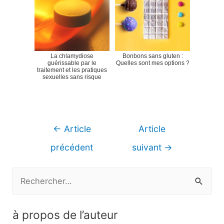
La chlamydiose
Bonbons sans gluten :
guérissable par le
Quelles sont mes options ?
traitement et les pratiques
sexuelles sans risque
Navigation
←
Article
Article
de
précédent
suivant
→
l’article
R
e
c
à propos de l’auteur
h