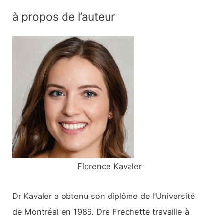
c
à propos de l’auteur
h
e
r
c
h
e
r
:
Florence Kavaler
Dr Kavaler a obtenu son diplôme de l’Université
de Montréal en 1986. Dre Frechette travaille à