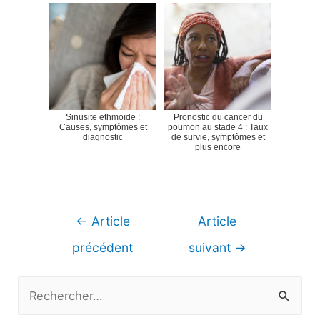
Sinusite ethmoïde :
Pronostic du cancer du
Causes, symptômes et
poumon au stade 4 : Taux
diagnostic
de survie, symptômes et
plus encore
Navigation
←
Article
Article
de
précédent
suivant
→
l’article
R
e