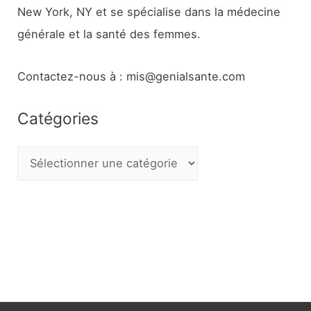
New York, NY et se spécialise dans la médecine
générale et la santé des femmes.
Contactez-nous à : mis@genialsante.com
Catégories
C
a
t
é
g
o
r