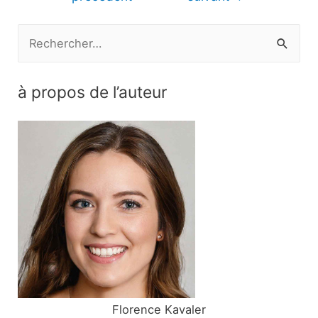
l’article
R
e
c
à propos de l’auteur
h
e
r
c
h
e
r
:
Florence Kavaler