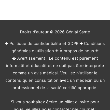
g
o
r
i
e
Droits d'auteur © 2026
Génial Santé
s
✚
Politique de confidentialité et GDPR
✚
Conditions
générales d'utilisation
✚
À propos de nous
✚
� Avertissement : Le contenu est purement
informatif et éducatif et ne doit pas être interprété
comme un avis médical. Veuillez n'utiliser le
contenu qu'en consultation avec un médecin ou un
professionnel de la santé certifié approprié.
Si vous souhaitez écrire un billet d'invité pour
nous, veuillez nous contacter par courriel :