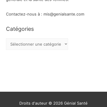
Contactez-nous à : mis@genialsante.com
Catégories
C
a
t
é
g
o
r
i
e
Droits d'auteur © 2026
Génial Santé