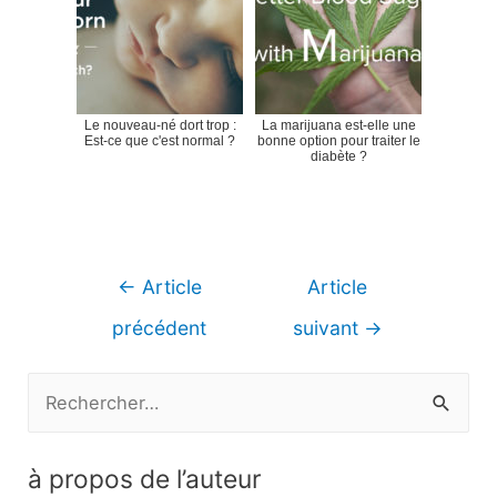
Le nouveau-né dort trop :
La marijuana est-elle une
Est-ce que c'est normal ?
bonne option pour traiter le
diabète ?
Navigation
←
Article
Article
de
précédent
suivant
→
l’article
R
e
c
à propos de l’auteur
h