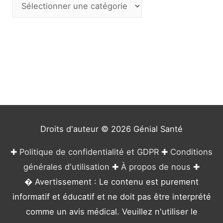
C
a
t
é
g
o
r
i
e
Droits d'auteur © 2026
Génial Santé
s
✚
Politique de confidentialité et GDPR
✚
Conditions
générales d'utilisation
✚
À propos de nous
✚
� Avertissement : Le contenu est purement
informatif et éducatif et ne doit pas être interprété
comme un avis médical. Veuillez n'utiliser le