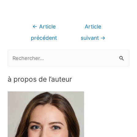
Navigation
←
Article
Article
de
précédent
suivant
→
l’article
R
e
c
à propos de l’auteur
h
e
r
c
h
e