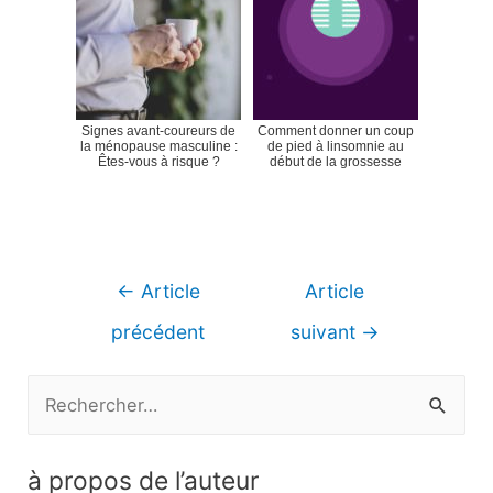
Signes avant-coureurs de
Comment donner un coup
la ménopause masculine :
de pied à linsomnie au
Êtes-vous à risque ?
début de la grossesse
Navigation
←
Article
Article
de
précédent
suivant
→
l’article
R
e
c
à propos de l’auteur