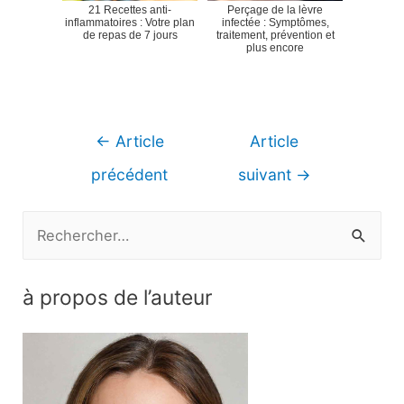
21 Recettes anti-
Perçage de la lèvre
inflammatoires : Votre plan
infectée : Symptômes,
de repas de 7 jours
traitement, prévention et
plus encore
Navigation
←
Article
Article
de
précédent
suivant
→
l’article
R
e
c
à propos de l’auteur
h
e
r
c