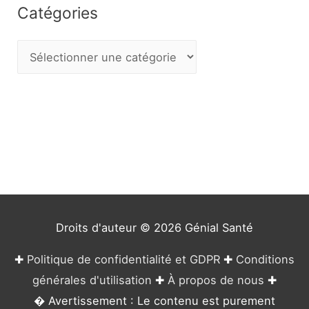
Catégories
C
a
t
é
g
o
r
i
e
Droits d'auteur © 2026
Génial Santé
s
✚
Politique de confidentialité et GDPR
✚
Conditions
générales d'utilisation
✚
À propos de nous
✚
� Avertissement : Le contenu est purement