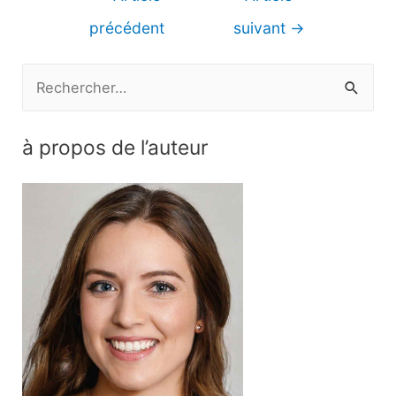
de
précédent
suivant
→
l’article
R
e
c
à propos de l’auteur
h
e
r
c
h
e
r
: