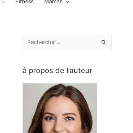
Fitness
Maman
R
e
c
à propos de l’auteur
h
e
r
c
h
e