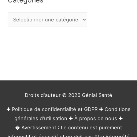
C
a
t
é
g
o
r
i
e
Droits d'auteur © 2026
Génial Santé
s
✚
Politique de confidentialité et GDPR
✚
Conditions
générales d'utilisation
✚
À propos de nous
✚
� Avertissement : Le contenu est purement
informatif et éducatif et ne doit pas être interprété