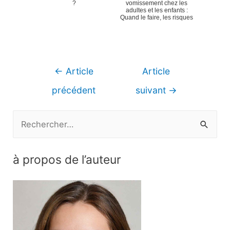
?
vomissement chez les
adultes et les enfants :
Quand le faire, les risques
Navigation
←
Article
Article
de
précédent
suivant
→
l’article
R
e
c
à propos de l’auteur
h
e
r
c