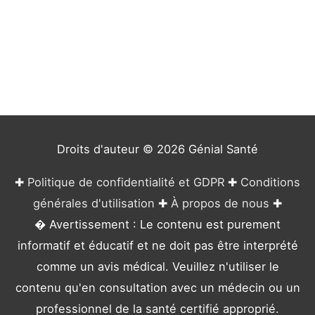
t
é
g
o
r
i
e
Droits d'auteur © 2026
Génial Santé
s
✚
Politique de confidentialité et GDPR
✚
Conditions
générales d'utilisation
✚
À propos de nous
✚
� Avertissement : Le contenu est purement
informatif et éducatif et ne doit pas être interprété
comme un avis médical. Veuillez n'utiliser le
contenu qu'en consultation avec un médecin ou un
professionnel de la santé certifié approprié.