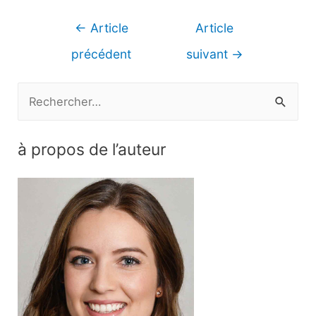
Navigation
←
Article
Article
de
précédent
suivant
→
l’article
R
e
c
à propos de l’auteur
h
e
r
c
h
e
r