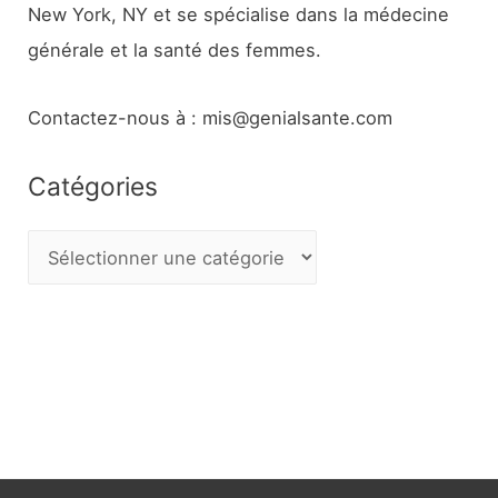
New York, NY et se spécialise dans la médecine
générale et la santé des femmes.
Contactez-nous à : mis@genialsante.com
Catégories
C
a
t
é
g
o
r
i