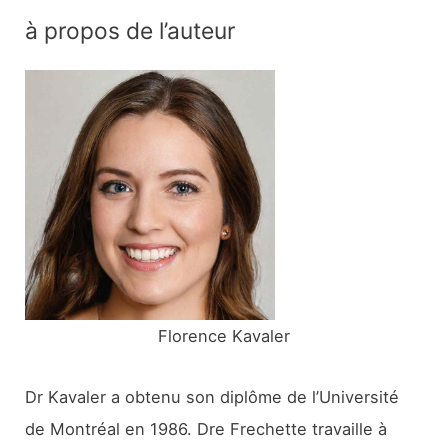
c
à propos de l’auteur
h
e
r
c
h
e
r
:
Florence Kavaler
Dr Kavaler a obtenu son diplôme de l’Université
de Montréal en 1986. Dre Frechette travaille à