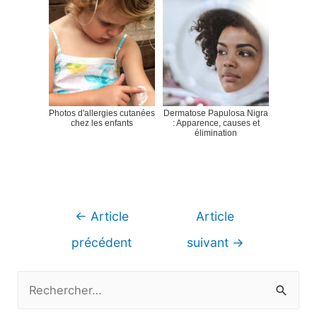
Photos d'allergies cutanées
Dermatose Papulosa Nigra
chez les enfants
: Apparence, causes et
élimination
Navigation
←
Article
Article
de
précédent
suivant
→
l’article
R
e