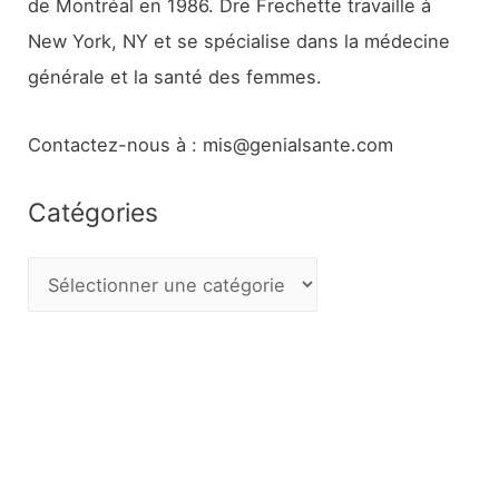
de Montréal en 1986. Dre Frechette travaille à
New York, NY et se spécialise dans la médecine
générale et la santé des femmes.
Contactez-nous à : mis@genialsante.com
Catégories
C
a
t
é
g
o
r