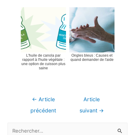
L'huile de canola par
Ongles bleus : Causes et
rapport à l'huile végétale :
quand demander de l'aide
une option de cuisson plus
saine
Navigation
←
Article
Article
de
précédent
suivant
→
l’article
R