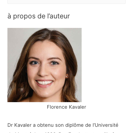
e
c
à propos de l’auteur
h
e
r
c
h
e
r
:
Florence Kavaler
Dr Kavaler a obtenu son diplôme de l’Université