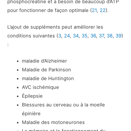
phosphocréatine et a besoin de beaucoup d’ATP
pour fonctionner de façon optimale (
21
,
22
).
L’ajout de suppléments peut améliorer les
conditions suivantes (
3
,
24
,
34
,
35
,
36
,
37
,
38
,
39
)
:
maladie d’Alzheimer
Maladie de Parkinson
maladie de Huntington
AVC ischémique
Épilepsie
Blessures au cerveau ou à la moelle
épinière
Maladie des motoneurones
La mémoire et le fonctionnement du