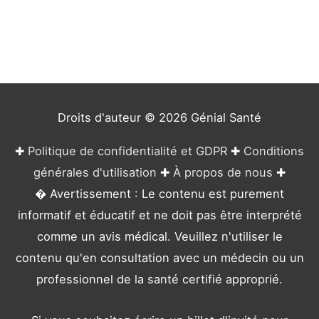
é
g
o
r
i
e
Droits d'auteur © 2026
Génial Santé
s
✚
Politique de confidentialité et GDPR
✚
Conditions
générales d'utilisation
✚
À propos de nous
✚
� Avertissement : Le contenu est purement
informatif et éducatif et ne doit pas être interprété
comme un avis médical. Veuillez n'utiliser le
contenu qu'en consultation avec un médecin ou un
professionnel de la santé certifié approprié.