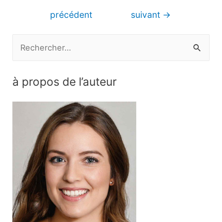
de
précédent
suivant
→
l’article
R
e
c
à propos de l’auteur
h
e
r
c
h
e
r
: