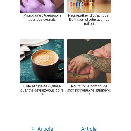
Micro-lame : Après-soin
Neuropathie idiopathique |
pour vos sourcils
Définition et éducation du
patient
Café et caféine - Quelle
Pourquoi le nombril de
quantité devriez-vous boire
mon nouveau-né saigne-t-il
?
?
Navigation
←
Article
Article